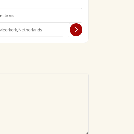
ng VCT2 []
Voorjaarsmeeting VCT2 []