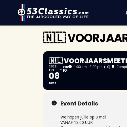
🇳🇱 VOORJAA
🇳🇱 VOORJAARSMEET
2026
1:00 am - 3:00 pm
(10)
Campin
SUN
FRI
10
08
MAY
Event Details
We hopen jullie op 8 mei
VANAF 13.00 UUR