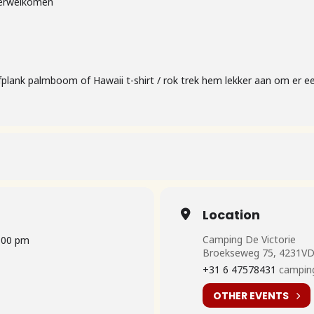
 verwelkomen
plank palmboom of Hawaii t-shirt / rok trek hem lekker aan om er e
Location
Camping De Victorie
:00 pm
Broekseweg 75, 4231VD
+31 6 47578431
camping
OTHER EVENTS