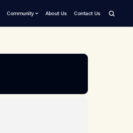
Community
About Us
Contact Us