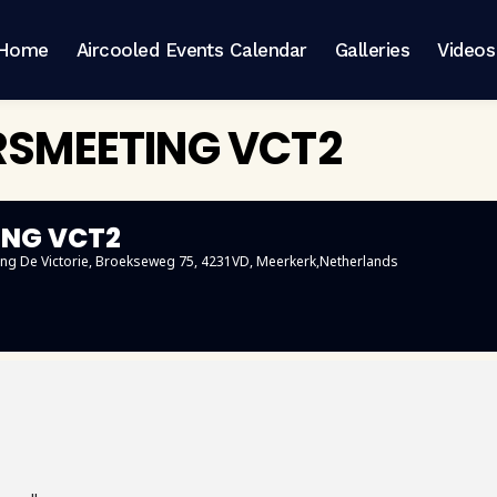
Home
Aircooled Events Calendar
Galleries
Videos
RSMEETING VCT2
ING VCT2
g De Victorie
, Broekseweg 75, 4231VD, Meerkerk,Netherlands