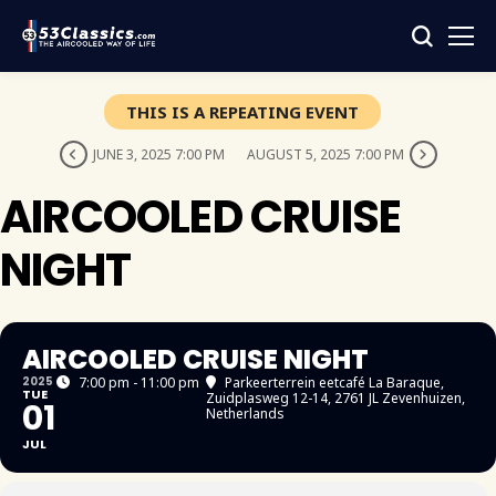
THIS IS A REPEATING EVENT
JUNE 3, 2025 7:00 PM
AUGUST 5, 2025 7:00 PM
AIRCOOLED CRUISE
NIGHT
AIRCOOLED CRUISE NIGHT
2025
7:00 pm - 11:00 pm
Parkeerterrein eetcafé La Baraque
,
TUE
Zuidplasweg 12-14, 2761 JL Zevenhuizen,
01
Netherlands
JUL