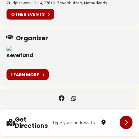
Zuidplasweg 12-14, 2761 JL Zevenhuizen, Netherlands
OTHER EVENTS
Organizer
Keverland
LEARN MORE
Address - Aircooled Cruise Night []
Destination Addr
Get
Directions